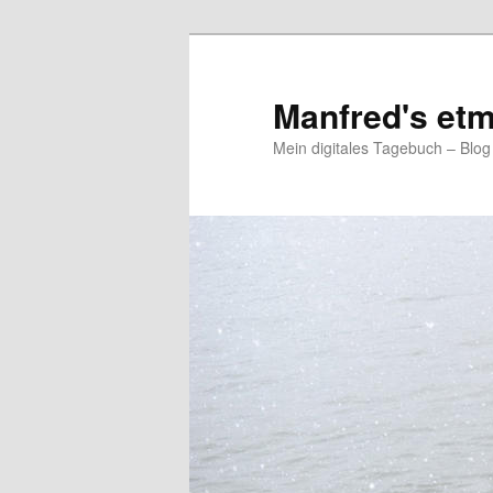
Zum
Zum
primären
sekundären
Inhalt
Inhalt
Manfred's etm
springen
springen
Mein digitales Tagebuch – Blo