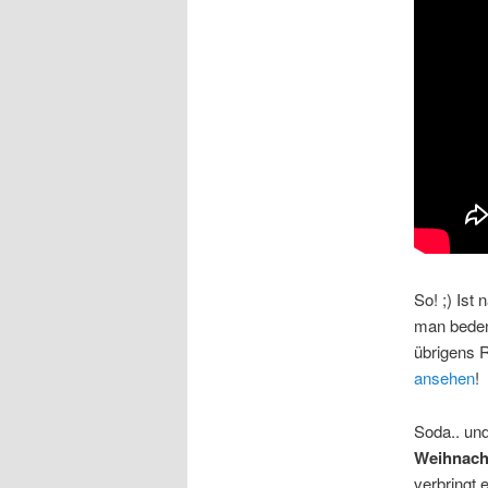
So! ;) Ist
man bedenk
übrigens R
ansehen
!
Soda.. un
Weihnacht
verbringt e