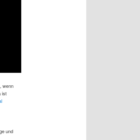
t, wenn
 ist
l
age und