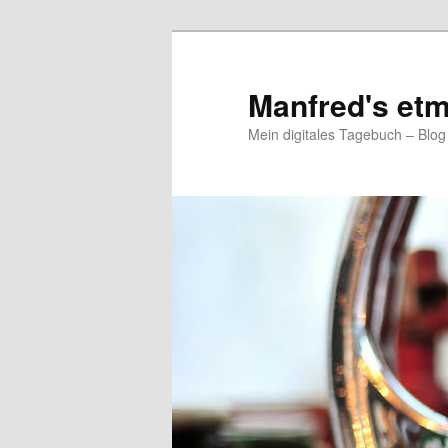
Zum
primären
Inhalt
Manfred's etm
springen
Mein digitales Tagebuch – Blo