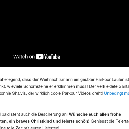
 naheliegend, dass der Weihnachtsmann ein geübter Parkour Läufer is
t. wieviele Schornsteine er erkllimmen muss! Der verkleidete Santa
onnie Shalvis, der wirklich coole Parkour Videos dreht!
Unbedingt ma
d bald steht auch die Bescherung an!
Wünsche euch allen frohe
en, ein braves Christkind und feierts schön!
Geniesst die Feiert
ine tolle Zeit mit euren Liebsten!